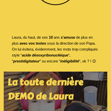
Laura, du haut, de ses
10
ans
s’amuse
de plus en
plus
avec vos textes
sous la direction de son Papa.
On lui évitera, évidemment, les mots trop compliqués
style “
acide désoxyribonucléique
“,
“
prestidigitateur
” ou encore “
inéligibilité
“, ok ? ! 😉
La toute dernière
DEMO de La
ura